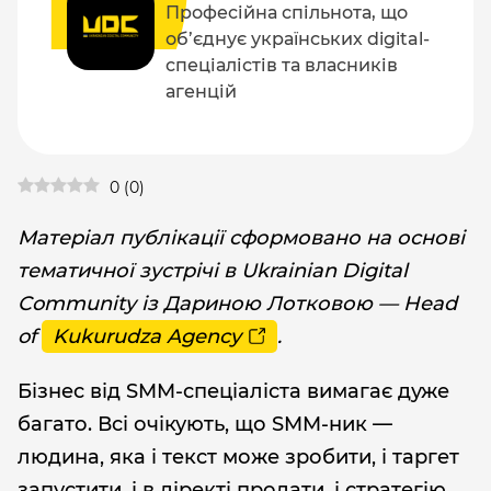
Професійна спільнота, що
об’єднує українських digital-
спеціалістів та власників
агенцій
0
(
0
)
Матеріал публікації сформовано на основі
тематичної зустрічі в Ukrainian Digital
Community із Дариною Лотковою — Head
of
Kukurudza Agency
.
Бізнес від SMM-спеціаліста вимагає дуже
багато. Всі очікують, що SMM-ник —
людина, яка і текст може зробити, і таргет
запустити, і в діректі продати, і стратегію