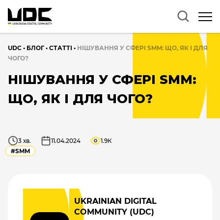
UDC
•
БЛОГ
•
CТАТТІ
•
НІШУВАННЯ У СФЕРІ SMM: ЩО, ЯК І ДЛЯ
ЧОГО?
НІШУВАННЯ У СФЕРІ SMM:
ЩО, ЯК І ДЛЯ ЧОГО?
3 хв.
11.04.2024
1.9К
#SMM
UKRAINIAN DIGITAL
COMMUNITY (UDC)