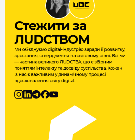
Cтежити за
ЛUDCТВОМ
Ми об’єднуємо digital-індустрію заради її розвитку,
зростання, ствердження на світовому рівні. Всі ми
— частина великого ЛUDCТВА, що є збірним
поняттям інтелекту та досвіду суспільства. Кожен
із нас є важливим у динамічному процесі
вдосконалення світу digital.