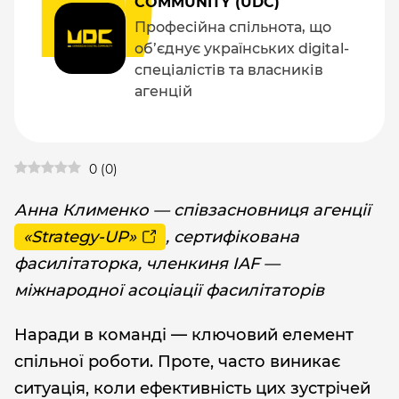
COMMUNITY (UDC)
Професійна спільнота, що
об’єднує українських digital-
спеціалістів та власників
агенцій
0
(
0
)
Анна Клименко — співзасновниця агенції
«Strategy-UP»
, сертифікована
фасилітаторка, членкиня IAF —
міжнародної асоціації фасилітаторів
Наради в команді — ключовий елемент
спільної роботи. Проте, часто виникає
ситуація, коли ефективність цих зустрічей