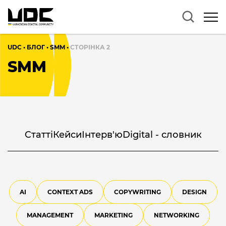
UDC
•
БЛОГ
•
SMM
•
СТОРІНКА 2
SMM
Cтатті
Кейси
Інтерв'ю
Digital - словник
AI
CONTEXT ADS
COPYWRITING
DESIGN
MANAGEMENT
MARKETING
NETWORKING