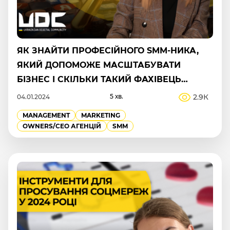
ЯК ЗНАЙТИ ПРОФЕСІЙНОГО SMM-НИКА,
ЯКИЙ ДОПОМОЖЕ МАСШТАБУВАТИ
БІЗНЕС І СКІЛЬКИ ТАКИЙ ФАХІВЕЦЬ
КОШТУЄ БІЗНЕСУ?
5 хв.
2.9К
04.01.2024
MANAGEMENT
MARKETING
OWNERS/СEO АГЕНЦІЙ
SMM